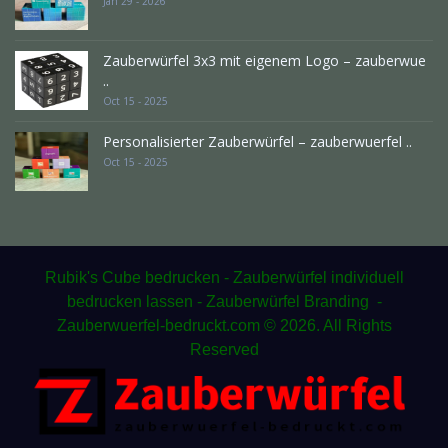
Jan 29 - 2026
Zauberwürfel 3x3 mit eigenem Logo – zauberwue
..
Oct 15 - 2025
Personalisierter Zauberwürfel – zauberwuerfel ..
Oct 15 - 2025
Rubik's Cube bedrucken - Zauberwürfel individuell
bedrucken lassen - Zauberwürfel Branding -
Zauberwuerfel-bedruckt.com © 2026. All Rights
Reserved