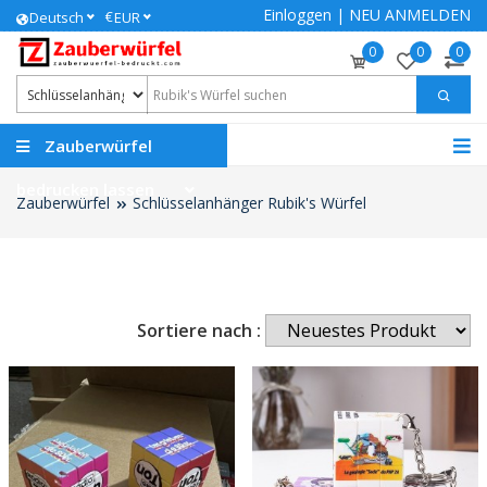
Einloggen
|
NEU ANMELDEN
€
Deutsch
EUR
0
0
0
Zauberwürfel
bedrucken lassen
Zauberwürfel
Schlüsselanhänger Rubik's Würfel
Sortiere nach :