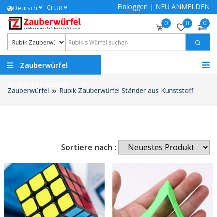
Einloggen
|
NEU ANMELDEN
€
Deutsch
EUR
0
0
0
Zauberwürfel
bedrucken lassen
Zauberwürfel
Rubik Zauberwürfel Ständer aus Kunststoff
Sortiere nach :